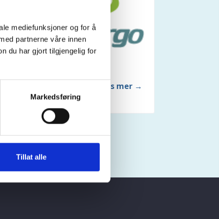
iale mediefunksjoner og for å
 med partnerne våre innen
u har gjort tilgjengelig for
Prime Cargo
Les mer →
Markedsføring
Tillat alle